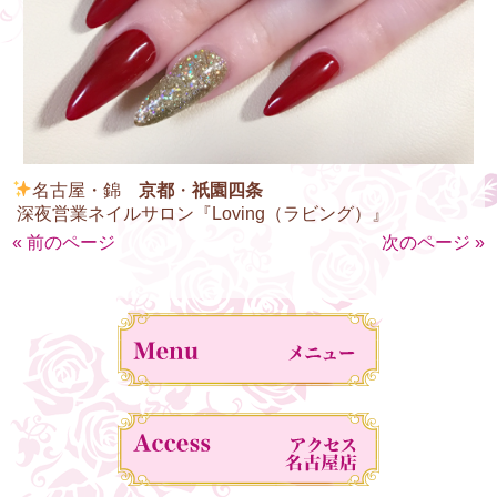
名古屋
・
錦
京都
・
祇園四条
深夜
営業
ネイル
サロン『
Loving
（
ラビング
）』
« 前のページ
次のページ »